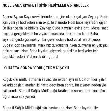
NOEL BABA KIYAFETİ GİYİP HEDİYELER GöTüRDüLER
Annesi Aysun Kaya servislerinde hemşire olarak çalışan Zeynep Sude
için yeni yıl hediyeleri alan ekip, hastanede Noel baba kıyafetini giyen
Dr İlker Şahin ile birlikte Zeynep Sude Kaya’nın evine gitti. Mesai saati
dışında gerçekleşen bu ziyaret sırasında, doktorunu Noel Baba
kıyafeti içinde görmek ve bir çuval dolusu hediye almak Zeynep
Sude’yi çok sevindirdi. Minik kız duygularını, "Sen dünyanın en yakışıklı
doktorusun. Noel Baba kıyafeti giyerek getirdiğin hediyeler için
teşekkür ederim" diyerek dile getirdi.
İKİ HAFTA SONRA ’SORUŞTURMA’ ŞOKU
Küçük kızı mutlu etmenin sevinciyle evden ayrılan Doktor İlker Şahin
ve arkadaşları, aradan iki hafta geçtikten sonra, bu ziyaret nedeniyle
haklarında Bursa İl Sağlık Müdürlüğü tarafından soruşturma açıldığını
öğrenince şok yaşadı.
Bursa İl Sağlık Müdürlüğü’nün, hastanede Noel Baba kıyafeti ile