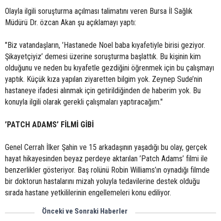
Olayla ilgili soruşturma açılması talimatını veren Bursa İl Sağlık
Müdürü Dr. özcan Akan şu açıklamayı yaptı:
"Biz vatandaşların, ’Hastanede Noel baba kıyafetiyle birisi geziyor.
Şikayetçiyiz’ demesi üzerine soruşturma başlattık. Bu kişinin kim
olduğunu ve neden bu kıyafetle gezdiğini öğrenmek için bu çalışmayı
yaptık. Küçük kıza yapılan ziyaretten bilgim yok. Zeynep Sude’nin
hastaneye ifadesi alınmak için getirildiğinden de haberim yok. Bu
konuyla ilgili olarak gerekli çalışmaları yaptıracağım."
’PATCH ADAMS’ FİLMİ GİBİ
Genel Cerrah İlker Şahin ve 15 arkadaşının yaşadığı bu olay, gerçek
hayat hikayesinden beyaz perdeye aktarılan ’Patch Adams’ filmi ile
benzerlikler gösteriyor. Baş rolünü Robin Williams’ın oynadığı filmde
bir doktorun hastalarını mizah yoluyla tedavilerine destek olduğu
sırada hastane yetkililerinin engellemeleri konu ediliyor.
Önceki ve Sonraki Haberler