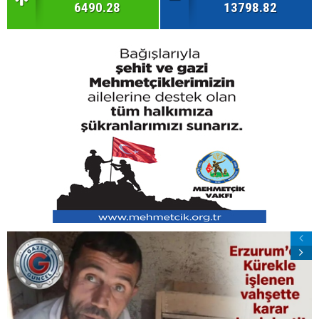
6490.28
13798.82