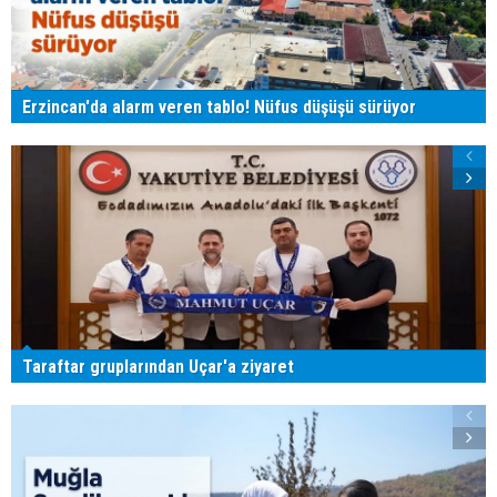
Erzincan'da alarm veren tablo! Nüfus düşüşü sürüyor
Taraftar gruplarından Uçar'a ziyaret