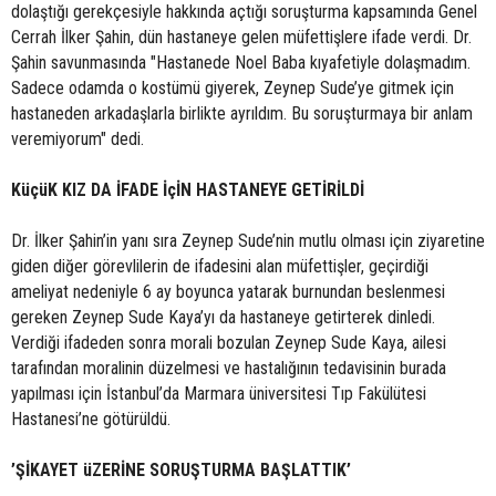
dolaştığı gerekçesiyle hakkında açtığı soruşturma kapsamında Genel
Cerrah İlker Şahin, dün hastaneye gelen müfettişlere ifade verdi. Dr.
Şahin savunmasında "Hastanede Noel Baba kıyafetiyle dolaşmadım.
Sadece odamda o kostümü giyerek, Zeynep Sude’ye gitmek için
hastaneden arkadaşlarla birlikte ayrıldım. Bu soruşturmaya bir anlam
veremiyorum" dedi.
KüçüK KIZ DA İFADE İçİN HASTANEYE GETİRİLDİ
Dr. İlker Şahin’in yanı sıra Zeynep Sude’nin mutlu olması için ziyaretine
giden diğer görevlilerin de ifadesini alan müfettişler, geçirdiği
ameliyat nedeniyle 6 ay boyunca yatarak burnundan beslenmesi
gereken Zeynep Sude Kaya’yı da hastaneye getirterek dinledi.
Verdiği ifadeden sonra morali bozulan Zeynep Sude Kaya, ailesi
tarafından moralinin düzelmesi ve hastalığının tedavisinin burada
yapılması için İstanbul’da Marmara üniversitesi Tıp Fakülütesi
Hastanesi’ne götürüldü.
’ŞİKAYET üZERİNE SORUŞTURMA BAŞLATTIK’