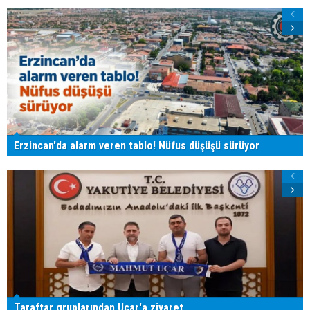
Erzincan'da alarm veren tablo! Nüfus düşüşü sürüyor
Taraftar gruplarından Uçar'a ziyaret