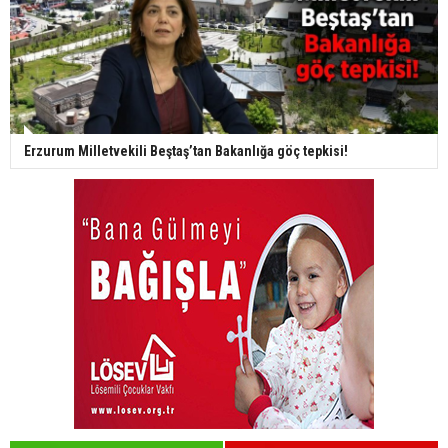
Erzurum Milletvekili Beştaş’tan Bakanlığa göç tepkisi!