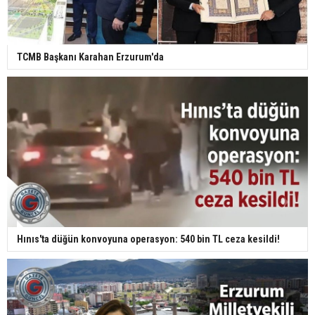
TCMB Başkanı Karahan Erzurum'da
Hınıs'ta düğün konvoyuna operasyon: 540 bin TL ceza kesildi!