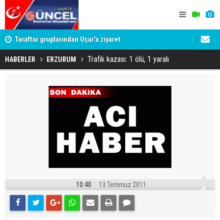
 var!
Taraftar gruplarından Uçar'a ziyaret
Erzurumspo
yolculuğun
Trafik kazası: 1 ölü, 1 yaralı
HABERLER
ERZURUM
10:40
13 Temmuz 2011