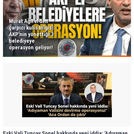
Murat Ağırel'den
çarpıcı kulis bilgisi:
AKP'nin yönettiği 3
belediyeye
operasyon geliyor!
Eski Vali Tuncay Sonel hakkında yeni iddia: 'Adıyaman