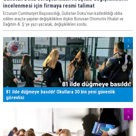
incelenmesi için firmaya resmi talimat
Erzurum Cumhuriyet Başsavcılığı, Gülistan Doku’nun katledildiği iddia
edilen araçta yapılan değişikliklere ilişkin Borusan Otomotiv İthalat ve
Dağıtım A. Ş.’ye yazı yazarak, değişiklikleri sordu.
81 ilde düğmeye basıldı! Okullara 30 bin yeni güvenlik
görevlisi