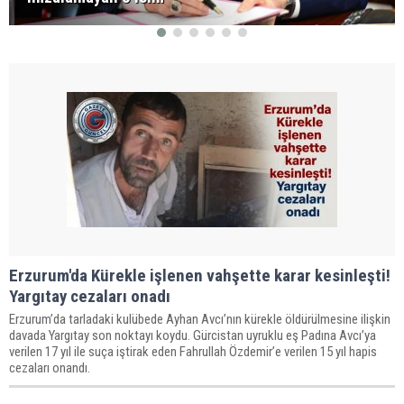
Erzurum'da Kürekle işlenen vahşette karar kesinleşti!
Yargıtay cezaları onadı
Erzurum’da tarladaki kulübede Ayhan Avcı’nın kürekle öldürülmesine ilişkin
davada Yargıtay son noktayı koydu. Gürcistan uyruklu eş Padına Avcı’ya
verilen 17 yıl ile suça iştirak eden Fahrullah Özdemir’e verilen 15 yıl hapis
cezaları onandı.