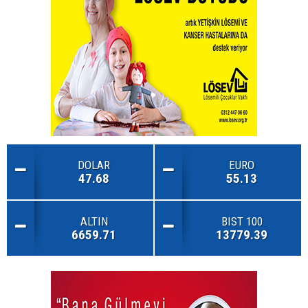
DOLAR
EURO
47.68
55.13
ALTIN
BIST 100
6659.71
13779.39