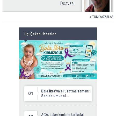
Dosyası
»
TÜM YAZARLAR
İlgi Çeken Haberler
Bala İkra'ya el uzatma zamanı:
01
Sen de umut ol...
ACA, bakın kimlerle kol kola!