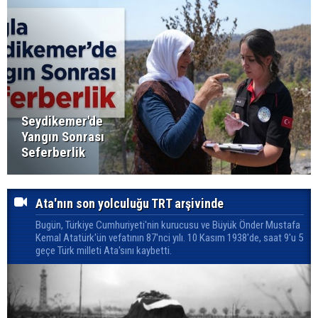
Seydikemer'de
Yangın Sonrası
Seferberlik
Ata'nın son yolculuğu TRT arşivinde
Bugün, Türkiye Cumhuriyeti'nin kurucusu ve Büyük Önder Mustafa
Kemal Atatürk'ün vefatının 87'nci yılı. 10 Kasım 1938'de, saat 9'u 5
geçe Türk milleti Ata'sını kaybetti.