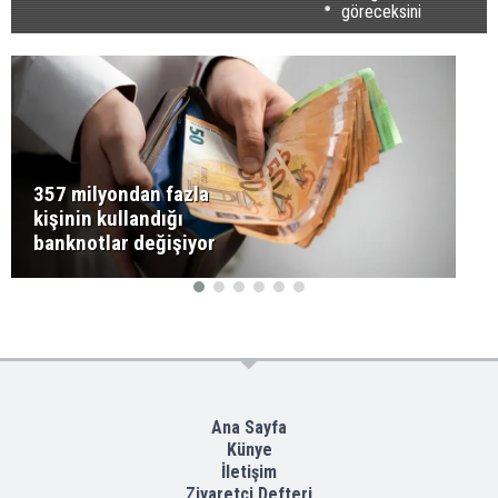
göreceksini
357 milyondan fazla
kişinin kullandığı
banknotlar değişiyor
Ana Sayfa
Künye
İletişim
Ziyaretçi Defteri