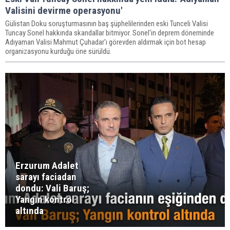
Valisini devirme operasyonu'
Gülistan Doku soruşturmasının baş şüphelilerinden eski Tunceli Valisi
Tuncay Sonel hakkında skandallar bitmiyor. Sonel'in deprem döneminde
Adıyaman Valisi Mahmut Çuhadar'ı görevden aldırmak için bot hesap
organizasyonu kurduğu öne sürüldü.
Erzurum Adalet
sarayı faciadan
dondu: Vali Baruş;
Yangın kontrol
altında