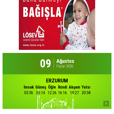
09
Ağustos
Pazar 2026
ERZURUM
İmsak
Güneş
Öğle
İkindi
Akşam
Yatsı
03:36
05:14
12:26
16:16
19:27
20:58