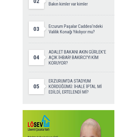
02
Bakın kimler var kimler
Erzurum Paşalar Caddesi'ndeki
03
Valilik Konağı Yıkılıyor mu?
ADALET BAKANI AKIN GÜRLEK'E
04
AÇIK İHBAR! BAKIRCI'YI KİM
KORUYOR?
ERZURUM’DA STADYUM
05
KÖRDÜĞÜMÜ: İHALE İPTAL Mİ
EDİLDİ, ERTELENDİ Mİ?