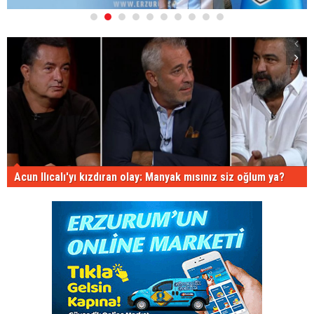
1
2
3
4
5
6
7
8
9
10
Acun Ilıcalı'yı kızdıran olay: Manyak mısınız siz oğlum ya?