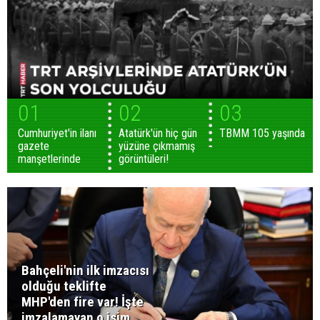
01
02
03
Cumhuriyet'in ilanı
Atatürk'ün hiç gün
TBMM 105 yaşında
gazete
yüzüne çıkmamış
manşetlerinde
görüntüleri!
Bahçeli'nin ilk imzacısı
olduğu teklifte
MHP'den fire var! İşte
imzalamayan o isim