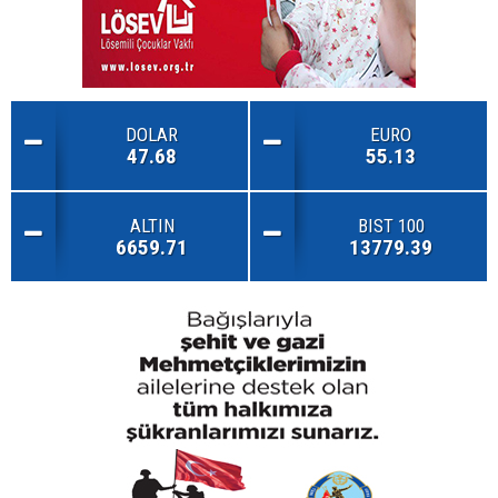
DOLAR
EURO
47.68
55.13
ALTIN
BIST 100
6659.71
13779.39