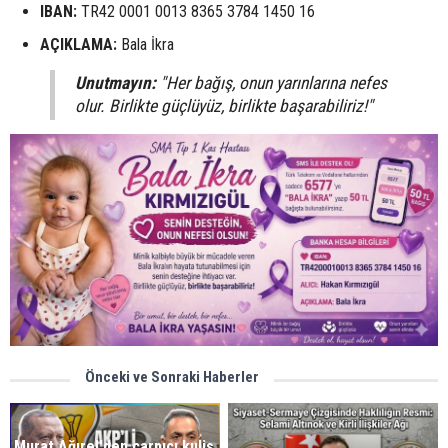
IBAN:
TR42 0001 0013 8365 3784 1450 16
AÇIKLAMA:
Bala İkra
Unutmayın:
"Her bağış, onun yarınlarına nefes
olur. Birlikte güçlüyüz, birlikte başarabiliriz!"
Önceki ve Sonraki Haberler
Murat Ağırel'den çarpıcı kulis