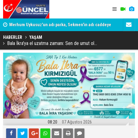
Merhum Uykusuz'un adı parka, Sekmen'in adı caddeye
Konuşanlar'
verildi
Gözaltına a
HABERLER
YAŞAM
Bala İkra'ya el uzatma zamanı: Sen de umut ol...
08:20
07 Ağustos 2026