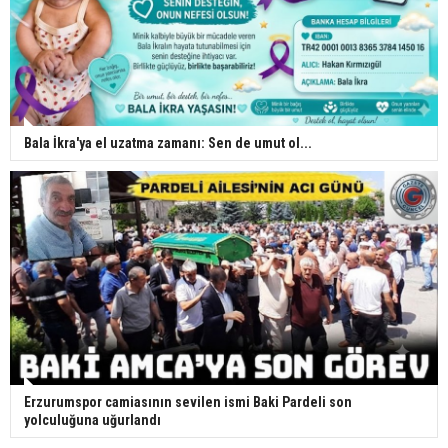
Bala İkra'ya el uzatma zamanı: Sen de umut ol...
Erzurumspor camiasının sevilen ismi Baki Pardeli son
yolculuğuna uğurlandı