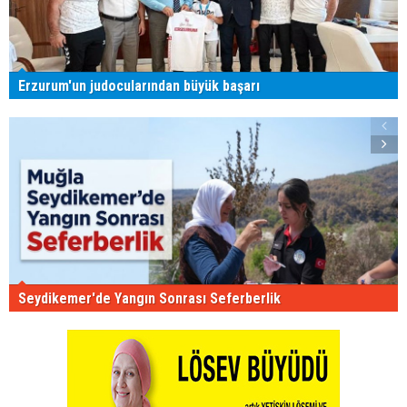
Erzurum'un judocularından büyük başarı
Seydikemer'de Yangın Sonrası Seferberlik