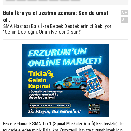
Bala İkra'ya el uzatma zamanı: Sen de umut
A+
ol...
A-
SMA Hastası Bala İkra Bebek Desteklerinizi Bekliyor:
"Senin Desteğin, Onun Nefesi Olsun!"
Gazete Güncel- SMA Tip 1 (Spinal Müsküler Atrofi) kas hastalığı ile
mücadele eden minik Bala İkra Kırmızıgül, hayata tutunabilmek için