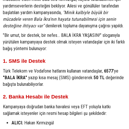
yardımseverlerin desteğini bekliyor. Ailesi ve gönüllüler tarafından
başlatılan yardım kampanyasında,
"Minik kalbiyle büyük bir
mücadele veren Bala İkra'nın hayata tutunabilmesi için senin
desteğine ihtiyacı var"
denilerek topluma dayanışma çağrısı yapıldı.
"Bir umut, bir destek, bir nefes... BALA İKRA YAŞASIN!" sloganıyla
yürütülen kampanyaya destek olmak isteyen vatandaşlar için iki farklı
bağış yöntemi bulunuyor:
1. SMS ile Destek
Türk Telekom ve Vodafone hatlarını kullanan vatandaşlar,
6577
'ye
"BALA İKRA"
yazıp kısa mesaj (SMS) göndererek
50 TL
değerinde
bağışta bulunabiliyorlar.
2. Banka Hesabı ile Destek
Kampanyaya doğrudan banka havalesi veya EFT yoluyla katkı
sağlamak isteyenler için resmi hesap bilgileri şu şekildedir:
ALICI:
Hakan Kırmızıgül