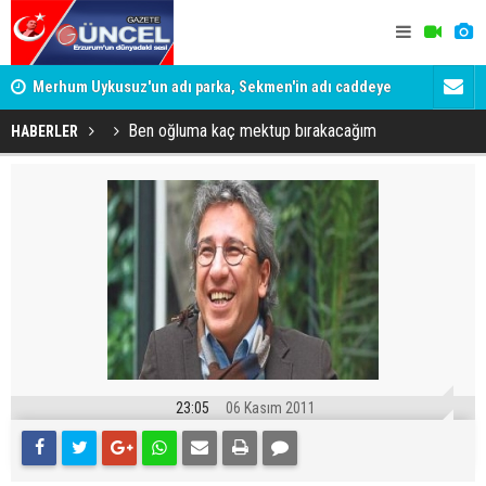
Merhum Uykusuz'un adı parka, Sekmen'in adı caddeye
Konuşanlar'
verildi
Gözaltına a
Ben oğluma kaç mektup bırakacağım
HABERLER
23:05
06 Kasım 2011