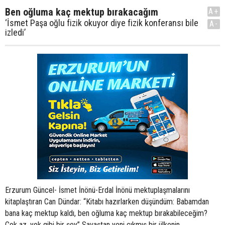
Ben oğluma kaç mektup bırakacağım
A+
‘İsmet Paşa oğlu fizik okuyor diye fizik konferansı bile
A-
izledi’
Erzurum Güncel- İsmet İnönü-Erdal İnönü mektuplaşmalarını kitaplaştıran Can Dündar: “Kitabı hazırlarken düşündüm: Babamdan bana kaç mektup kaldı, ben oğluma kaç mektup bırakabileceğim? Çok az, yok gibi bir şey” Savaştan yeni çıkmış bir ülkenin cumhurbaşkanını düşünün... Memleket işlerinin ne kadar vaktini aldığını... Hayatının ne kadarının kendisine ait olduğunu... Ve bu adamın iki oğlu olsun, Amerika’ya eğitime gönderdiği. Onlara haftada en az bir mektup yazacağını, onlardan gelecek her satırın yolunu gözleyeceğini, “Şu an senin hafif gülümseyen resmine bakarak yazıyorum” gibi duygusal cümleler kurabileceğini düşünür müsünüz? Onların attığı adımı, okuduğu kitabı, gördüğü filmi buralardan takip edeceğini... Can Dündar’ın yayına hazırladığı “Canım Erdalım Sevgili Babacığım” kitabında, dönemin cumhurbaşkanı İsmet İnönü ile oğlu Erdal İnönü’nün 1947-1952 yılları arasındaki kıtalararası yazışmalarını buluyoruz. Can Yayınları’ndan çıkan kitap bir dönemin Türkiye’sinden ve dünyasından sayısız ipuçları barındırıyor, evet. Ama her şeyden önce, sanata, bilime meraklı, çocuklarına düşkün bir baba ile 21’inde yaşının çok ötesinde bir olgunluğa erişmiş oğlunun sıcacık ilişkisine tanık oluyorsunuz. Can Dündar ile söze kitaptan başladık, kendi babası ve oğluyla ilişkisine uzandık... Bu mektupların yayınlanması nasıl gündeme geldi? İnönü ailesiyle bayağı bir ortak çalışmalarımız oldu, ben ailenin hem fertleriyle hem arşiviyle haşır neşir oldum. İsmet Paşa’nın mektupları yayınlanmıştı daha önce. Erdal bey ile nehir söyleşimiz sırasında baktım elinde bir dosya var, sürekli oraya bakıyor gençlik yıllarını anlatırken. Ne olduğunu sorunca “Babama yazdığım mektuplar” dedi. Okumak için iznini istedim ve okuyunca da çok heyecan verici buldum. Çünkü hem İnönü ailesi var onun içinde, hem Erdal İnönü’nün gençlikte nasıl şekillendiği, hem de o dönemin Türkiyesi ve dünyası var. Yayımlanması için izin istedim, olur dedi. Böylece kendi yazdığı mektuplarla babasının mektupları ilk kez bir araya gelmiş oldu * Ne açıdan ilginç geleceğini düşündünüz bunların birlikte tekrar yayımlanmasının? O mektuplar 80’li yıllarda yayımlanmış, tekrar basılmamıştı. Bir de tabii cevaplarıyla birlikte okuyunca aralarındaki ilişki daha netlik kazanıyor. Ben bu mektupların bir baba-oğul ilişkisi olarak da çok ibretlik olduğunu düşünüyorum. Mesela şimdi diyelim çocuğunu baleye veriyor ve sorumluluğunu yerine getirdiğini düşünüyor ya baba... İsmet Paşa oğlu fizik okuyor diye fizik konferansına gidiyor. Bu hakikaten emek isteyen bir şey bir baba açısından. O zaman sen de o sürece dahil oluyorsun ve bu hayatı bambaşka bir noktaya getiriyor. Mesela köşkte bir kimya laboratuvarı var, paşa boş zamanlarında deney yapıyor. Şimdi, eğer köşkte kimya laboratuvarı olan bir baban varsa başka bir çocuk oluyorsun. İlgi alanların ona göre şekilleniyor. Erdal İnönü de diyor ki mesela “Figaro’nun Düğünü’ne gittim, Türkiye’deki gösteriminden bir hayli farklı oynuyor.” Çağlar ötesinden bir şey gibi geliyor bize... * Böyle birinin kısa bir süre de olsa Türkiye’de politika yapmış olması da inanılmaz... Cumhurbaşkanı olabilirdi aslında, ne kadar büyük şans olurdu Türkiye için. * Öyle bir hırsı da yoktu ama değil mi? Ama işin güzelliği oradaydı zaten. Onu o yapan o hırssızlıktı. “Babamdan bana kaç mektup kaldı, ben oğluma kaç mektup bırakırım?” * Bunun bizdeki karşılığı beceriksizlik oldu ama... Öyle oldu evet. Türkiye’nin hırsızlara tahammülü var da hırssızlara yok ne yazık ki. n Babasına derslerini ve sinema tiyatro anlatırken anneye de yediğini içtiğini, giydiğini yazıyor... Evet, anne de ona sucuklar, pastırmalar gönderiyor. Anneye kedili kartlar atılıyor, babaya atlı... Sivilcelerim gene azdı diyor mesela, onları rapor ediyor. Çok naif geliyor bana. * Çok da detaylı yazıyor ayrıca... Gazeteci gibi, sanki olay yerinden bildiriyor. Şunu düşün, ilk defa yurtdışına çıkıyorsun, LONDRA’ya gidiyorsun, o akşam büyükelçilikte yemek yiyorsun, yemekten odana çekilip mektup yazmaya başlıyorsun. Ve 21 yaşındasın. Bu çok özel bir durum. * Siz kaç yaşındaydınız Londra’ya gittiğinizde? 24 yaşındaydım. Bu kitabı hazırlarken şeyi düşündüm: Babamdan bana kaç mektup kaldı, ben oğluma kaç mektup bırakabileceğim? Çok az, yok gibi bir şey. Ama Londra’dan onlara mektup yazmışım ve çok detaylı mektuplar. Bayağı bir hayat muhasebesi. Demek ki mesafe açılmasının öyle bir etkisi oluyor. * Babanızdan size gelen mektup var mı? Yok. Tabii telefonun devreye girmesi işi değiştirmiş. Şimdi Skype’tan filan konuşup tamamen siliniyorsun, ancak polis kaydederse kaydımız var! Bundan sonraki tarih araştırmasını emniyet arşivinde yapacağız herhalde. * Sizin ilişkiniz nasıldı babanızla? Ben siz diye hitap eden bir mesafede değildim ama bizde genellikle ebeveynle çocuk arasında sevdiğini söyleyememe halleri vardır ya, öyle bir durum vardı bizde de. Babam ölüm döşeğindeydi onu sevdiğimi söylediğimde. Çok geç ama sonrasında dövünmekten de bir nebze daha iyi gene de. Belki mektup o travmayı hafifletebilirdi. Söyleyemediğim şeyi yazabilirdim. * Siz oğlunuza yazıyor musunuz? Ben kendi defterime yazıyorum, ona değil. Ben bütün hislerini sonunda kağıda dökme alışkanlığında bir adamım. Ama ona yazamıyorum pek. Aynı ev içinde yazışmak belki tuhaf olabilir ama o da yurtdışına eğitime gitse mektup yazmayı çok özlerim, isterim. Pul meselesi beni çok etkiledi burada. Arka kapaktaki zarftaki İsmet Paşa’nın el yazısı, Mr. Erdal İnönü diye yazıyor, pulda kendi resminin olması hakikaten çok özel bir durum. Geçen hafta PTT’nin bir etkinliği vardı. Tenis turnuvasında bir köşe açmışlar, herkes kendi pulunu bastırabiliyor. Orada fotoğrafını çekiyorlar, yarım saat sonra sana pulların geliyor, üstünde 20 kuruş yazıyor. O pulları yapıştırıp mektubunu gönderebiliyorsun. * Siz yaptınız mı? Yaptım. Yani devlet başkanlarına özel bir durum çok kitleselleşmiş, herkesin kendi pulu olabiliyor. Biraz mektup yazmayı teşvik için belki, hoşuma gitti. “O belgesel belki de Reha Muhtar’ın hoşuna gitmeyecekti” * Sınıf arkadaşınız Reha Muhtar sizi sıra kendinize gelene kadar demokrasi ve özgürlüklerden söz etmemekle suçladı... Benim böyle şeylere en azından köşemden cevap vermeme gibi bir ilkem var. Okuru bizim kişisel meselelerimizin hiç ilgilendirmediğini, bu köşeleri de bize bunlar için vermediklerini düşünüyorum. Bir de arkadaşlık dediğin zaten öyle olmaz değil mi, köşeden köşeye atışmazsın. Arkadaşın olan insan açar telefonla söyler. Ben daha önce çalıştığım gazeteden bir yazar arkadaşıma müdahale edildiği için istifa etmiştim, hatırlattığı olay o. Ahmet Altan’ın yazısına müdahale edilmişti, ben buna karşı çıkan bir yazı yazdım, o yazı konulmadığı zaman da istifa ettim. Meslek hayatımda en övündüğüm çıkışlarımdan biridir. O zaman hiç başıma gelmiş bir şey yoktu, başıma gelince hatırlamış değilim. Ama tabii ki insan çok daha net görüyor bugünlerde gidişatı ve böyle bir dönemde ses yükseltmenin bedelinin nasıl ödendiğini görüyoruz, ya işsiz kalıyorsun, ya içeri giriyorsun. Dolayısıyla şimdi itiraz edenlere değil etmeyenlere laf etmenin zamanı diye düşünüyorum. * Belgeselini yapacakmışsınız, vazgeçmişsiniz... Ben “Aynalar” diye bir dizi yapmıştım, onun esprisi her dönemin öne çıkan isimleri üzerinden Türkiye’yi anlamaya çalışmaktı. Reha Muhtar 90’lar Türkiye’sini anlamak için önemliydi. Burada insanları yüceltmek için bir belgesel yapılmıyor. Sadece onlar toplumu algılamak için aynadırlar anlamında yapılan bir şey. Belki görse çok da hoşuna gitmeyecekti, dolayısıyla “Belgeselimi yapacaktın, vazgeçtin” gibi bir şey değil o. Bunları konuşmak da ağrıma gidiyor çünkü hakikaten arkadaşlar böyle haberleşmez. “Oğlum kitabı okudu, önsözü eleştirdi” * Bir de ne kadar mütevazı bir hayatları var. Mektuplarda ince ince para hesapları... Orada bir kürk hikayesi var benim çok hoşuma giden. Annesine bir kürk almak istiyor, 1000 dolar kürkün fiyatı ve vergi indirimlerini hesaplamış, 600 dolara kadar iniyor. İsmet Paşa’nın cevabına bak: “Erdalım, sevgili oğlum, kürk hikayeni okudum, olacak iş değil. O kadar doları bulamayız. Senin bu kadarlık ihtiyat paran için üç senedir uğraşıyoruz.” Mesela bir dönem geçim zorluğu çektikleri için Pembe Köşk’ü kiraya veriyorlar! Cumhurbaşkanının yolluğunu yapmış olması beklenir değil mi bugünkü anlayıştan bakıldığında? Öyle olmuyor. Hatta dönem değiştikten sonra aileyle bir hesaplaşma başlıyor, belaltı vurmalar başlıyor. Büyük oğulun trafik kazası meselesi, orada ailenin ne kadar sarsılıp üzüldüğünü görebiliyoruz. Ama oğlunu çağırıp “Nedir bu işin aslı?” diye soruyor, oğlu bir kere kendi versiyonunu anlatıyor ve ondan sonra yüzde yüz güven duygusuyla onu savunmaya geçiyor. En ufak bir endişe duymuyor. O güven duygusunu Allah her ana babaya nasip etsin. * Siz yüzde yüz güveniyor musunuz oğlunuza? Güveniyorum. Arada beyaz yalanlar olsa bile temel meselede doğruyu söylememenin ona bir getirisi olmadığını anladı zannediyorum. Ama tersinin de ona çok şey kazandırdığını gördü. Dürüstlüğün prim yaptığı bir yer haline getirmemiz lazım bu hayatı. Onun için de dürüstlüğü ödüllendirmemiz lazım. Şimdilik iyi gidiyoruz. * Oğlunuz okudu mu kitabı? Ben yazarken yanıbaşımdaydı, ben ona sık sık bölümler okudum. Önsözü okudu, kısalttı. “Kitabın içindeki bütün sürprizleri ele vermişsin. Önsözü okuyan kitabı okumaz” dedi. Üstelik bunu Özden hanımın (Toker) yanında söyledi, o da buna hak verdi. “Duştayken siyasi partilerin grup toplantısı konuşmalarını dinledim” * Bu sezon televizyondan uzaksınız. Nasıl hissediyorsunuz kendinizi? İlk yaptığım şey kol saatimi çözmek oldu ve zamandan azade oldum. Pranga çözer gibi oluyor. Çünkü o seni birçok şeye bağlıyor. Diyelim duşa girdim, partilerin grup toplantısı konuşmalarını dinliyordum duşta. Bir insan niye kendine bunu yapar diye düşünüyorum ama bu işin bir parçası ve onu kaçırmaman gerekiyor o anda. Ve çok önemli bir şey yaptığına inanıyorsun. Belki de yapıyorsun, yapanlara haksızlık etmeyeyim ama dışına çıkınca dönüp bakıyorum, geride ne bıraktı diye, şu kitabın bende bı