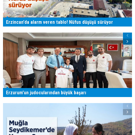
Erzincan'da alarm veren tablo! Nüfus düşüşü sürüyor
Erzurum'un judocularından büyük başarı