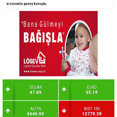
erzurumlu pavey konuştu
DOLAR
EURO
47.69
55.19
ALTIN
BIST 100
6646.04
13779.39