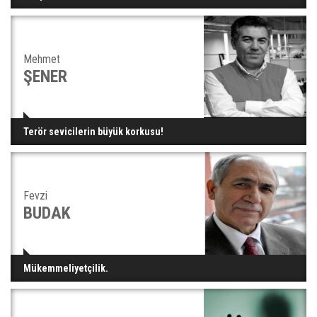
Mehmet
ŞENER
Terör sevicilerin büyük korkusu!
Fevzi
BUDAK
Mükemmeliyetçilik.