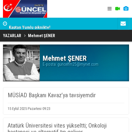
Palandöken'de ilk antrenman!
Erzurum'un 
Kaptan Yumlu piknikte!
YAZARLAR
Mehmet ŞENER
Mehmet ŞENER
E-posta:
guncelfm25@mynet.com
MÜSİAD Başkanı Kavaz’ya tavsiyemdir
15 Eylül 2025 Pazartesi 09:23
Atatürk Üniversitesi vites yükseltti; Onkoloji