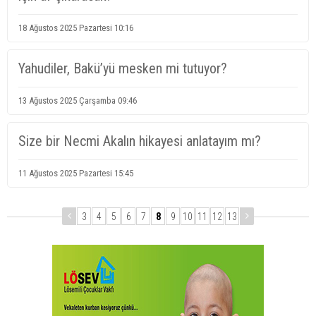
18 Ağustos 2025 Pazartesi 10:16
Yahudiler, Bakü’yü mesken mi tutuyor?
13 Ağustos 2025 Çarşamba 09:46
Size bir Necmi Akalın hikayesi anlatayım mı?
11 Ağustos 2025 Pazartesi 15:45
3
4
5
6
7
8
9
10
11
12
13