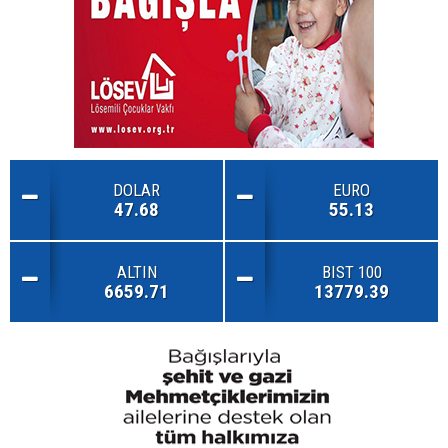
DOLAR
EURO
47.68
55.13
ALTIN
BIST 100
6659.71
13779.39