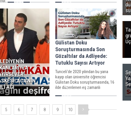
andı
dü
Doku'nun kaybolmadan önce yurt
yerine öğretmeninin evine gittiği ve
sü
buradan Abarakov'a "
Ta
gr
Uç
Gülistan Doku
Soruşturmasında Son
Gözaltılar da Adliyede:
LEDİYENİN
Tutuklu Sayısı Artıyor
KÂNLARIYLA
Tunceli'de 2020 yılından bu yana
Se
AYIRSEVER'
kayıp olan üniversite öğrencisi
Ya
SKESİ! ACA'NIN
Gülistan Doku soruşturmasında, 16
Se
RLİ AĞI
ilde düzenlenen eş zamanlı
operasyonla gözaltına alınan son 5
şüpheli de adliyeye sevk edildi.
5
6
7
8
9
10