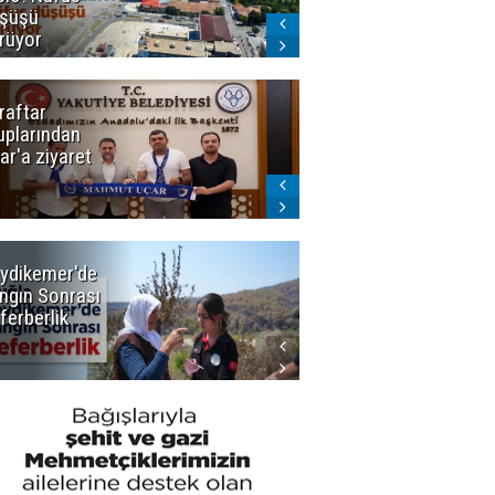
şüşü
gelmeyecek
rüyor
raftar
Ligde yeni
uplarından
sezon
ar'a ziyaret
başlıyor! İlk
düdük Bolu'da
çalacak
ydikemer'de
Muğla
ngın Sonrası
Büyükşehir
ferberlik
Tüm
İmkânlarıyla
Yangın
Sahasında