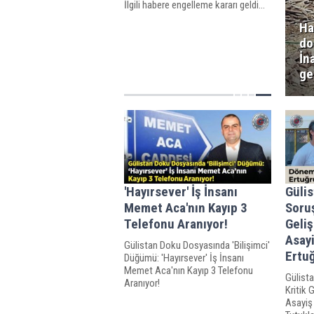
İlgili habere engelleme kararı geldi...
Ha
do
İn
ge
'Hayırsever' İş İnsanı
Güli
Memet Aca'nın Kayıp 3
Soru
Telefonu Aranıyor!
Geli
Asay
Gülistan Doku Dosyasında 'Bilişimci'
Ertuğ
Düğümü: 'Hayırsever' İş İnsanı
Memet Aca'nın Kayıp 3 Telefonu
Gülist
Aranıyor!
Kritik 
Asayiş