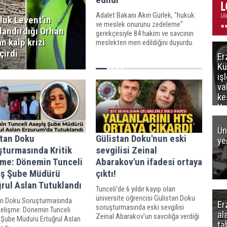
Adalet Bakanı Akın Gürlek, "hukuk
luk Levent'in
ve meslek onurunu zedeleme"
landırdığı Orhan
gerekçesiyle 84 hakim ve savcının
an kalp krizi
meslekten men edildiğini duyurdu.
çirdi
Er
Kü
iş
va
ke
Ya
ce
Ün
stan Doku
Gülistan Doku'nun eski
ye
şturmasında Kritik
sevgilisi Zeinal
şme: Dönemin Tunceli
Abarakov'un ifadesi ortaya
iş Şube Müdürü
çıktı!
rul Aslan Tutuklandı
Tunceli'de 6 yıldır kayıp olan
üniversite öğrencisi Gülistan Doku
an Doku Soruşturmasında
Er
soruşturmasında eski sevgilisi
Gelişme: Dönemin Tunceli
al
Zeinal Abarakov'un savcılığa verdiği
 Şube Müdürü Ertuğrul Aslan
ta
ifade ortaya çıkarken, Abarakov,