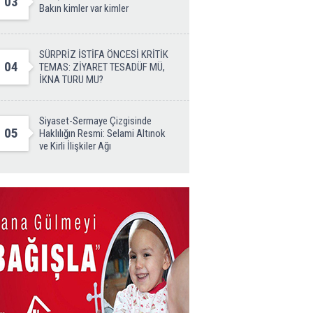
03
Bakın kimler var kimler
SÜRPRİZ İSTİFA ÖNCESİ KRİTİK
04
TEMAS: ZİYARET TESADÜF MÜ,
İKNA TURU MU?
Siyaset-Sermaye Çizgisinde
05
Haklılığın Resmi: Selami Altınok
ve Kirli İlişkiler Ağı