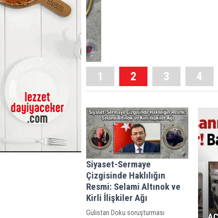
1
2
3
4
Siyaset-Sermaye
Çizgisinde Haklılığın
Resmi: Selami Altınok ve
Kirli İlişkiler Ağı
Gülistan Doku soruşturması
AC