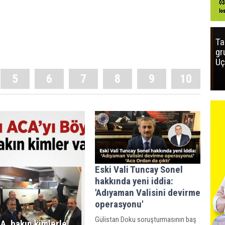
Ta
gr
Uç
5
6
7
8
9
10
Eski Vali Tuncay Sonel
hakkında yeni iddia:
'Adıyaman Valisini devirme
operasyonu'
Gülistan Doku soruşturmasının baş
A, bakın kimlerle