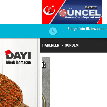
te imzalamayan o isim
Siyaset-Sermaye Çizgisin
HABERLER
GÜNDEM