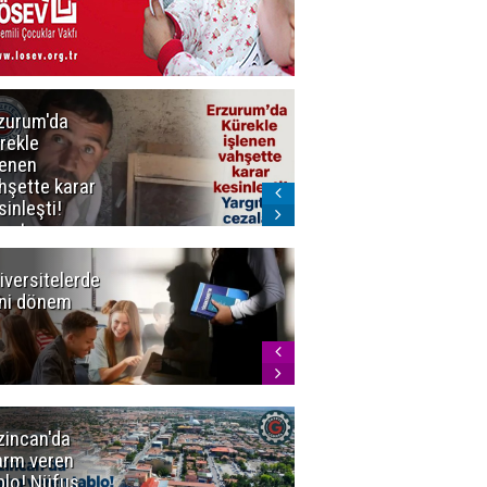
zurum'da
Erzurum dâhil
rekle
Çok Sayıda
lenen
İlde
hşette karar
Uyuşturucuya
sinleşti!
Darbe
rgıtay
zaları onadı
iversitelerde
Başkan
ni dönem
Sekmen'den
Tercih
Döneminde
Erzurum
Vurgusu
zincan'da
Meteoroloji
arm veren
uyardı!
blo! Nüfus
Doğu'ya yaz