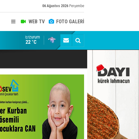
06 Ağustos 2026
Perşembe
WEB TV
FOTO GALERİ
Erzurum
ADALET BAKANI AKIN GÜRLEK'E AÇIK İHBAR! BAKIRC
22 °C