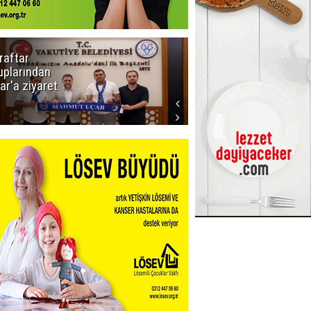
raftar
Ligde yeni
uplarından
sezon
ar'a ziyaret
başlıyor! İlk
düdük Bolu'da
çalacak