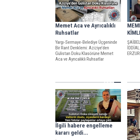
Memet Aca ve Ayrıcalıklı
MEME
Ruhsatlar
KİML
Yargı-Sermaye-Belediye Üçgeninde
ŞAİBE
Bir Rant Denklemi: Aziziye’den
İDDİA
Gülistan Doku Klasörüne Memet
ERZUR
Aca ve Ayrıcalıklı Ruhsatlar
İlgili habere engelleme
kararı geldi...