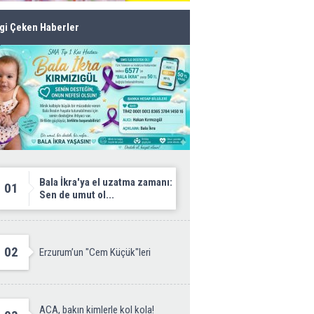
lgi Çeken Haberler
Bala İkra'ya el uzatma zamanı:
01
Sen de umut ol...
02
Erzurum’un "Cem Küçük"leri
ACA, bakın kimlerle kol kola!