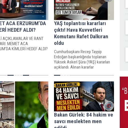
T ACA ERZURUM’DA
YAŞ toplantısı kararları
ERİ HEDEF ALDI?
çıktı! Hava Kuvvetleri
Komutanı Rafet Dalkıran
Lİ AÇIKLAMALAR VE RANT
oldu
LARI: MEMET ACA
UM’DA KİMLERİ HEDEF ALDI?
Cumhurbaşkanı Recep Tayyip
Erdoğan başkanlığında toplanan
Yüksek Askerî Şûra (YAŞ) kararları
açıklandı. Alınan kararlar
doğrultusunda değişmesi beklenen
Hava Kuvvetleri Komutanlığı'na
Orgeneral Rafet Dalkıran atandı.
Bakan Gürlek: 84 hakim ve
savcı meslekten men
edildi