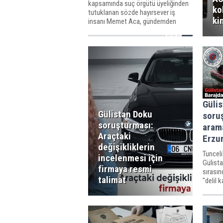
kapsamında suç örgütü üyeliğinden
ko
tutuklanan sözde hayırsever iş
ki
insanı Memet Aca, gündemden
düşmüyor. Önceki İçişleri Bakanı
Selami Altınok'un, Aca'ya mesafe
koymasının nedeni bugün daha iyi
anlaşılıyor.
Güli
Gülistan Doku
soru
soruşturması:
arama
Araçtaki
Erzu
değişikliklerin
Tuncel
incelenmesi için
Gülist
firmaya resmi
sırasın
talimat
"delil 
tutukla