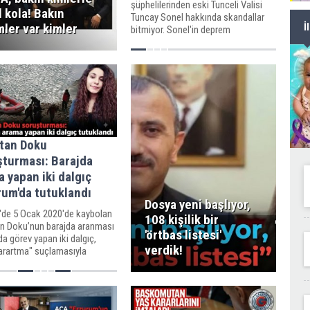
şüphelilerinden eski Tunceli Valisi
l kola! Bakın
Tuncay Sonel hakkında skandallar
mler var kimler
İ
bitmiyor. Sonel'in deprem
döneminde Adıyaman Valisi Mahmut
Çuhadar'ı görevden aldırmak için bot
hesap organizasyonu kurduğu öne
sürüldü.
stan Doku
şturması: Barajda
 yapan iki dalgıç
rum'da tutuklandı
Dosya yeni başlıyor,
i'de 5 Ocak 2020'de kaybolan
108 kişilik bir
an Doku’nun barajda aranması
'örtbas listesi'
da görev yapan iki dalgıç,
verdik!
karartma" suçlamasıyla
ndı