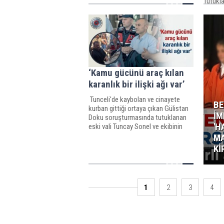
Tutukl
‘Kamu gücünü araç kılan
karanlık bir ilişki ağı var’
Tunceli'de kaybolan ve cinayete
BE
kurban gittiği ortaya çıkan Gülistan
İM
Doku soruşturmasında tutuklanan
'H
eski vali Tuncay Sonel ve ekibinin
yaptıkları tek tek ortaya çıkıyor.
MA
Kİ
1
2
3
4