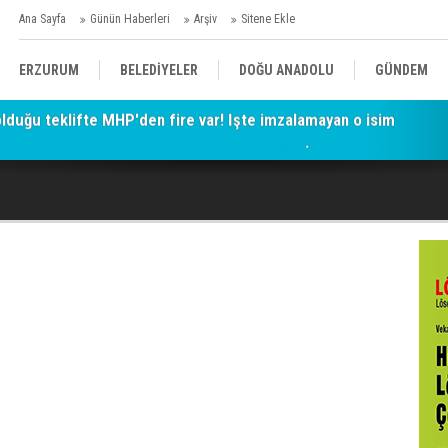
Ana Sayfa
Günün Haberleri
Arşiv
Sitene Ekle
ERZURUM
BELEDİYELER
DOĞU ANADOLU
GÜNDEM
de Haklılığın Resmi: Selami Altınok ve Kirli İlişkiler Ağı
SİYASET
AFAD/ SAVAŞ
SPOR
KÜLTÜR/SANAT//MAĞAZİN
BODRUM